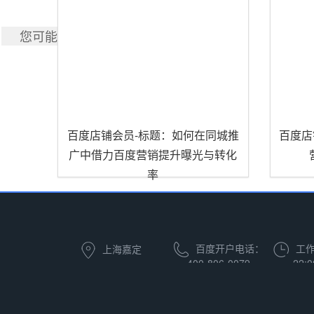
您可能也喜欢
百度店铺会员-标题：如何在同城推
百度店
广中借力百度营销提升曝光与转化
率
百度开户电话：
工作
上海嘉定
400-806-0079
22: