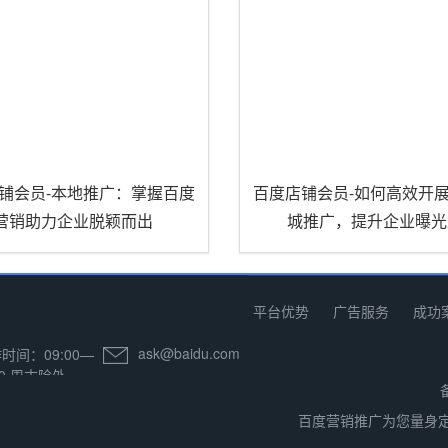
铺会员-本地推广：掌握百度
百度店铺会员-如何高效开
营销助力企业脱颖而出
城推广，提升企业曝光
平台优势
广告服务
成功
ask@baidu.com
时间：09:00—
00 周末除外
百度营销推广为您量身