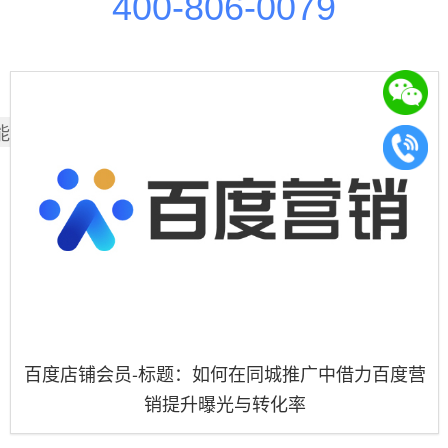
400-806-0079
能也喜欢
百度店铺会员-标题：如何在同城推广中借力百度营
销提升曝光与转化率