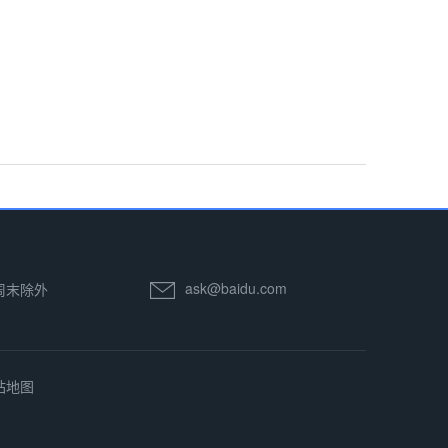
ask@baidu.com
 周末除外
站地图