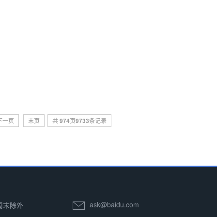
下一页
末页
共
974
页
9733
条记录
ask@baidu.com
 周末除外