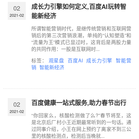
成长力引擎如何定义,百度AI玩转智
02
能新经济
2021-02
所谓智能营销时代，是继传统营销和互联网营
销后的第三次营销浪潮，单纯的“认知塑造”和
“流量为王”模式已显过时，这背后是两股力量
的共同作用：一股是互联网时...
标签：
观星盘
百度AI
成长力引擎
智能营
销
智能新经济
百度健康一站式服务,助力春节出行
02
2021-02
“你回家么，核酸检测做了么?”春节将至，这
是北京后厂村小王近期最常听到的一句话。通
过同事介绍，小王在网上预约了离家不到三公
里的核酸检测点，检测后当晚就...