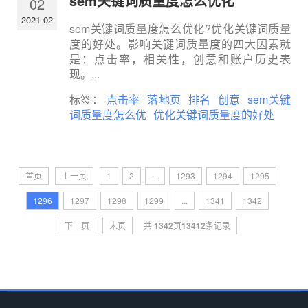
sem关键词质量度怎么优化
02
2021-02
sem关键词质量度怎么优化?优化关键词质量
度的好处。影响关键词质量度的四大因素就
是：点击率，相关性，创意和账户历史表
现。...
标签：
点击率
落地页
排名
创意
sem关键
词质量度怎么优
优化关键词质量度的好处
首页
上一页
1
2
...
1293
1294
1295
1296
1297
1298
1299
...
1341
1342
下一页
末页
共
1342
页
13412
条记录