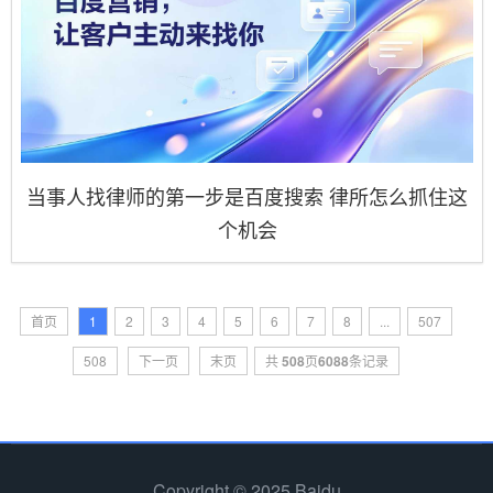
当事人找律师的第一步是百度搜索 律所怎么抓住这
个机会
首页
1
2
3
4
5
6
7
8
...
507
508
下一页
末页
共
508
页
6088
条记录
Copyright © 2025 Baidu