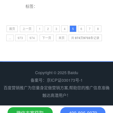
标签：
首页
上一页
1
2
3
4
5
6
7
8
...
973
974
下一页
末页
共
974
页
9733
条记录
Copyright © 2025 Baidu
备案号：京ICP证030173号-1
百度营销推广为您量身定做营销方案,帮助您的推广信息准确
触达高潜用户！
微信方案获取
400-806-0079