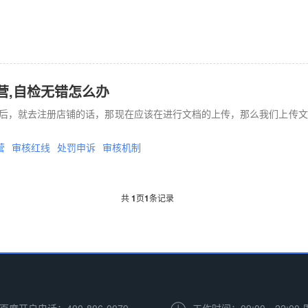
营,自检无错怎么办
后，就去注册店铺的话，那现在应该在进行文档的上传，那么我们上传文
营
审核红线
处罚申诉
审核机制
共
1
页
1
条记录
百度开户电话：400-806-0079
工作时间：09:00—22:00