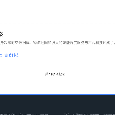
案
自身超级时空数据体、物流地图和强大的智能调度服务与古茗科技达成了
案
古茗科技
共
1
页
1
条记录
百度开户电话：400-806-0079
工作时间：09:00—22:00