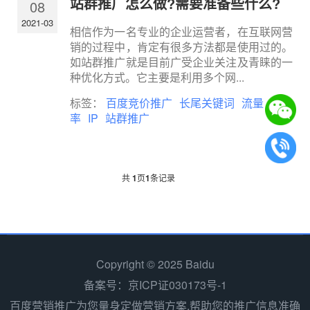
站群推广怎么做?需要准备些什么?
08
2021-03
相信作为一名专业的企业运营者，在互联网营
销的过程中，肯定有很多方法都是使用过的。
如站群推广就是目前广受企业关注及青睐的一
种优化方式。它主要是利用多个网...
标签：
百度竞价推广
长尾关键词
流量
转化
率
IP
站群推广
共
1
页
1
条记录
Copyright © 2025 Baidu
备案号：京ICP证030173号-1
百度营销推广为您量身定做营销方案,帮助您的推广信息准确