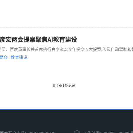
彦宏两会提案聚焦AI教育建设
协委员、百度董事长兼首席执行官李彦宏今年提交五大提案,涉及自动驾驶和
两会
教育建设
共
1
页
1
条记录
百度开户电话：400-806-0079
工作时间：09:00—22:00