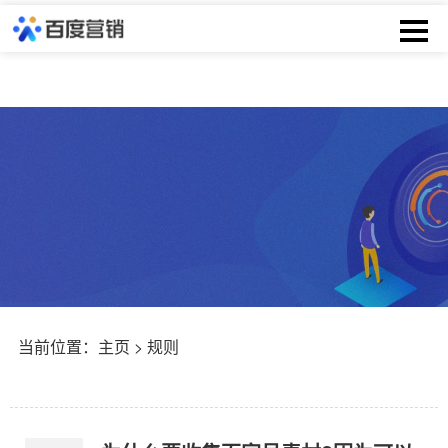
当前位置：
主页
> 规则