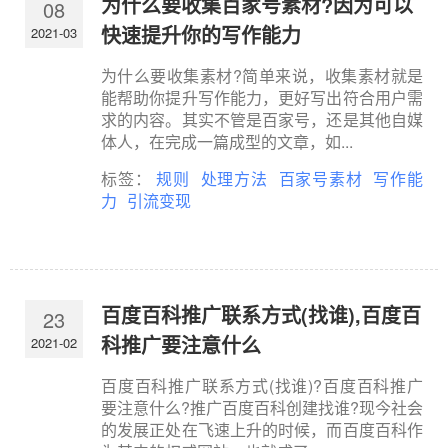
为什么要收集百家号素材?因为可以
08
快速提升你的写作能力
2021-03
为什么要收集素材?简单来说，收集素材就是
能帮助你提升写作能力，更好写出符合用户需
求的内容。其实不管是百家号，还是其他自媒
体人，在完成一篇成型的文章，如...
标签：
规则
处理方法
百家号素材
写作能
力
引流变现
百度百科推广联系方式(找谁),百度百
23
科推广要注意什么
2021-02
百度百科推广联系方式(找谁)?百度百科推广
要注意什么?推广百度百科创建找谁?现今社会
的发展正处在飞速上升的时候，而百度百科作