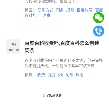
为其中的权威网站，也就成了...
标签：
联系方式
词条
规则
百度账号
百度
百科推广
注意
百度百科收费吗,百度百科怎么创建
29
词条
2020-12
百度百科收费吗？百度百科不要钱，但是审核
起来特别严格，一般情况下基本审核不过!...
标签：
收费
百度百科
词条
规则
共
1
页
3
条记录