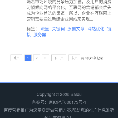
随着市场环境的竞争压力加剧，及用户的消费
习惯倾向网络平台化，互联网的营销都会优先
成为企业首选的渠道。所以，企业在互联网上
营销需要通过新建企业网站来实现...
标签：
流量
关键词
原创文章
网站优化
链
接
服务器
首页
1
2
3
下一页
末页
共
3
页
28
条记录
Copyright © 2025 Baidu
备案号：京ICP证030173号-1
百度营销推广为您量身定做营销方案,帮助您的推广信息准确
触达高潜用户！