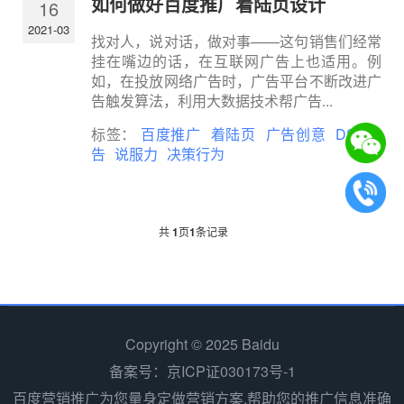
如何做好百度推广着陆页设计
16
2021-03
找对人，说对话，做对事——这句销售们经常
挂在嘴边的话，在互联网广告上也适用。例
如，在投放网络广告时，广告平台不断改进广
告触发算法，利用大数据技术帮广告...
标签：
百度推广
着陆页
广告创意
DSP广
告
说服力
决策行为
共
1
页
1
条记录
Copyright © 2025 Baidu
备案号：京ICP证030173号-1
百度营销推广为您量身定做营销方案,帮助您的推广信息准确