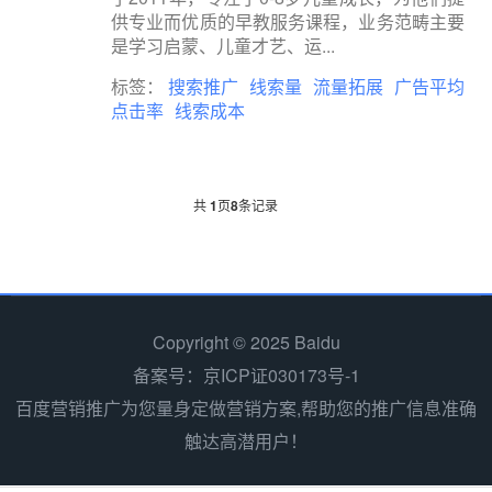
供专业而优质的早教服务课程，业务范畴主要
是学习启蒙、儿童才艺、运...
标签：
搜索推广
线索量
流量拓展
广告平均
点击率
线索成本
共
1
页
8
条记录
Copyright © 2025 Baidu
备案号：京ICP证030173号-1
百度营销推广为您量身定做营销方案,帮助您的推广信息准确
触达高潜用户！